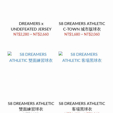
DREAMERS x
S8 DREAMERS ATHLETIC
UNDEFEATED JERSEY
C-TOWN 城市版球衣
NT$2,280 ~ NT$2,660
NT$1,680 ~ NT$2,060
S8 DREAMERS ATHLETIC
S8 DREAMERS ATHLETIC
雙面練習球衣
客場黑球衣