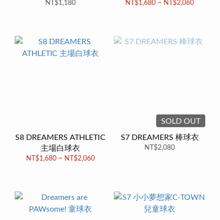
NT$1,180
NT$1,680 ~ NT$2,060
SOLD OUT
S8 DREAMERS ATHLETIC
S7 DREAMERS 棒球衣
主場白球衣
NT$2,080
NT$1,680 ~ NT$2,060