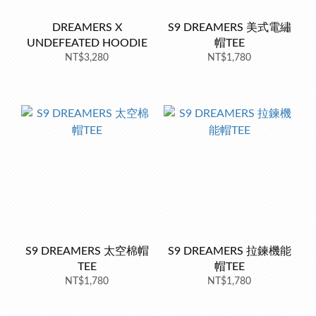
DREAMERS X
S9 DREAMERS 美式電繡
UNDEFEATED HOODIE
帽TEE
NT$3,280
NT$1,780
S9 DREAMERS 太空棉帽
S9 DREAMERS 拉鍊機能
TEE
帽TEE
NT$1,780
NT$1,780