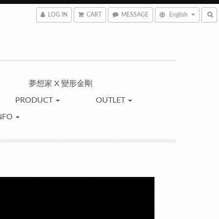
LOG IN
CART
MESSAGE
English
夢想家 X 變形金剛
PRODUCT
OUTLET
NFO