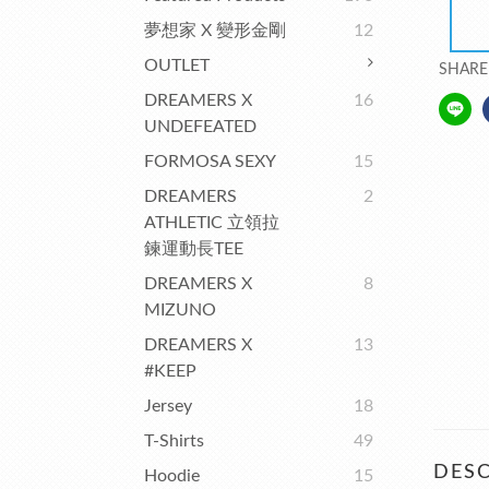
夢想家 X 變形金剛
12
OUTLET
SHARE
DREAMERS X
16
UNDEFEATED
FORMOSA SEXY
15
DREAMERS
2
ATHLETIC 立領拉
鍊運動長TEE
DREAMERS X
8
MIZUNO
DREAMERS X
13
#KEEP
Jersey
18
T-Shirts
49
DESC
Hoodie
15