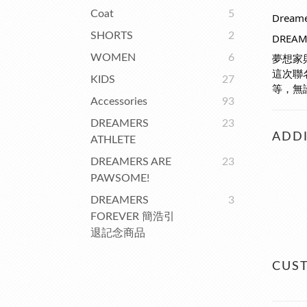
Coat
5
Drea
SHORTS
2
DREAM
夢想家
WOMEN
6
這次聯
KIDS
27
等，無
Accessories
93
DREAMERS
23
ADDI
ATHLETE
DREAMERS ARE
23
PAWSOME!
DREAMERS
3
FOREVER 簡浩引
退記念商品
CUS