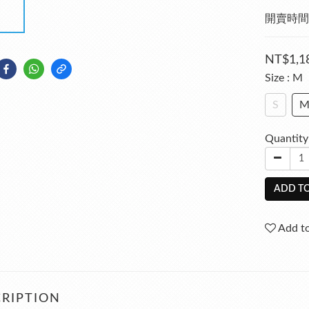
開賣時間 : 
NT$1,1
Size
: M
S
Quantity
ADD TO
Add to
RIPTION