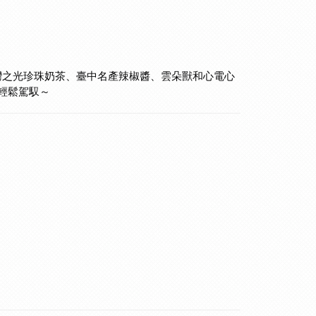
灣之光珍珠奶茶、臺中名產辣椒醬、雲朵獸和心電心
輕鬆駕馭～