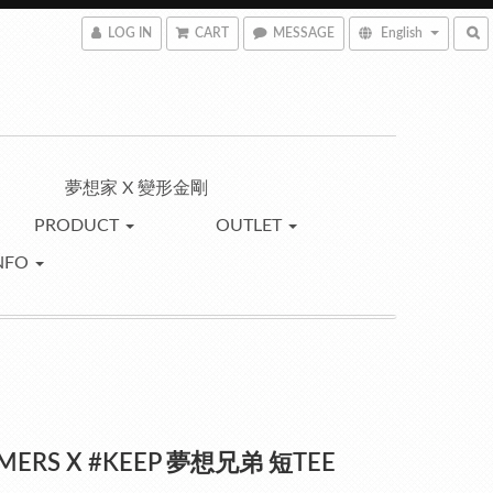
LOG IN
CART
MESSAGE
English
夢想家 X 變形金剛
PRODUCT
OUTLET
NFO
MERS X #KEEP 夢想兄弟 短TEE