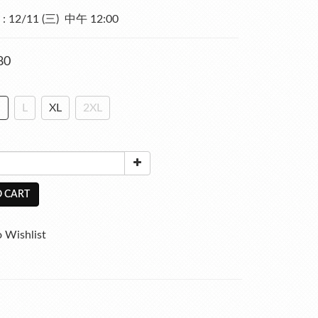
12/11 (三)  中午 12:00
80
M
L
XL
2XL
 CART
 Wishlist