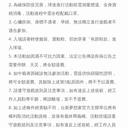
2. 為確保防疫完善，球迷進行活動前需測量體溫、全身酒
精消毒，活動過程中需全程配戴口罩。
3. 心臟疾病、身體不適者、孕婦、無法獨立進行遊戲者不
適合參加。
4. 入場請著輕便服裝、運動鞋。切勿穿著「有跟鞋款」進
入球場。
5. 本活動如因遇不可抗力因素、法定公告傳染疾病公告之
需要停辦、天災，將全額退費。
6. 如中籤者因確診無法參加活動，需提供快篩陽性證明，
將可全額退費。其餘除上述第5點原因外，將不予以退費。
7. 請遵守遊戲規則及注意事項，如有違反上述規範，經工
作人員勸導不聽，將請離場，並不予退費。
8. 如上述條件經查驗不符，台新夢想家官方主辦單位將有
權利取消此活動資格，並保有最終釋義權。活動現場請遵
守遊戲規則及注意事項，如有違反上述規範，經工作人員