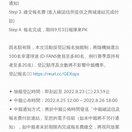
通知)
Step 3. 繳交報名費 (進入確認信所提供之商城連結完成付
款)
Step 4. 報名完成，期待9月3日報隊來PK
因名額有限，本次活動採登記報名抽籤制，將隨機抽選出
100名幸運球迷 (D-FANS會員至多80名、例行賽季票持有
者至多20名)，登記順序及次數將不影響中籤機率。
登記報名👉🏻
https://reurl.cc/GEXqyx
✦ 抽籤登記時間：即刻起至 2022.8.23 (二) 23:59止
✦ 中籤公布時間：2022.8.25 12:00 ~ 2022.8.26 18:00
✦ 中籤通知方式：將於中籤公佈時間發送「中籤確認信及
報名費付款連結」至您的電子信箱（如未中籤將不另行通
知），如中籤者未於期限內完成報名費繳交，將視同放棄