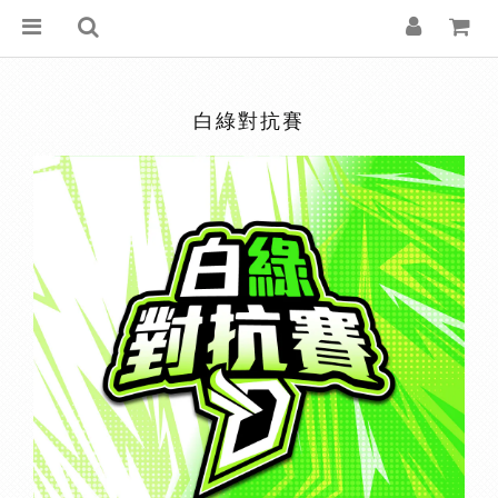
白綠對抗賽