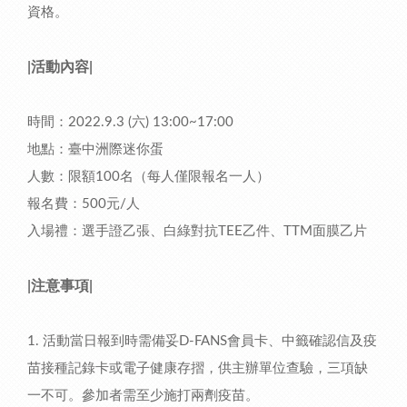
資格。
|活動內容|
時間：2022.9.3 (六) 13:00~17:00
地點：臺中洲際迷你蛋
人數：限額100名（每人僅限報名一人）
報名費：500元/人
入場禮：選手證乙張、白綠對抗TEE乙件、TTM面膜乙片
|注意事項|
1. 活動當日報到時需備妥D-FANS會員卡、中籤確認信及疫
苗接種記錄卡或電子健康存摺，供主辦單位查驗，三項缺
一不可。參加者需至少施打兩劑疫苗。