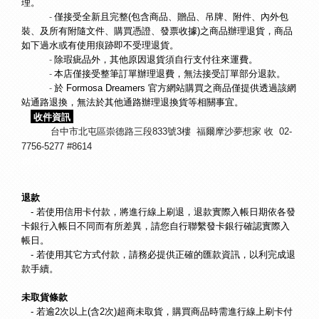
理。
　　　- 
僅接受全新且完整(包含商品、贈品、吊牌、附件、內外包
裝、及所有附隨文件、購買憑證、發票收據)之商品辦理退貨，商品
如下過水或有使用痕跡即不受理退貨。
　　　- 
除瑕疵品外，其他原因退貨須自行支付往來運費。
　　　- 
本店僅接受整筆訂單辦理退費，無法接受訂單部分退款。
　　　- 
於 Formosa Dreamers 官方網站購買之商品僅提供透過該網
站通路退換，無法於其他通路辦理退換貨等相關事宜。
 收件資訊
台中市北屯區崇德路三段833號3樓 福爾摩沙夢想家 收 02-
02-
02-7756-5277 #8614
7756-5277
7756-5277 #8614
#8614
退款
　- 若使用信用卡付款，將進行線上刷退，退款實際入帳日期依各發
卡銀行入帳日不同而有所差異，請您自行聯繫發卡銀行確認實際入
帳日。
　- 若使用其它方式付款，請務必提供正確的匯款資訊，以利完成退
款手續。
未取貨條款
- 若逾2次以上(含2次)超商未取貨，購買商品時需進行線上刷卡付