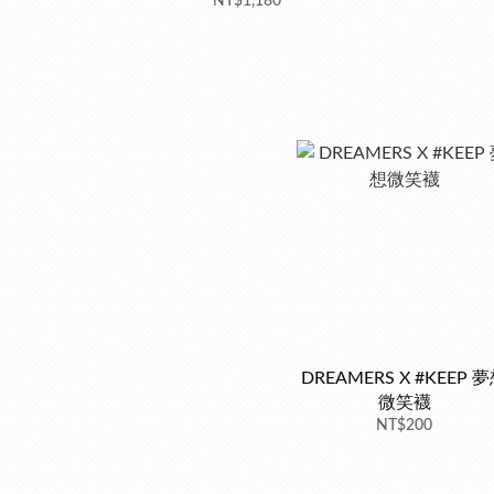
NT$1,180
DREAMERS X #KEEP 
微笑襪
NT$200