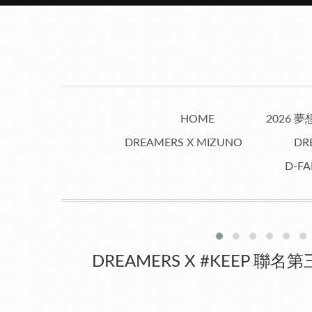
HOME
2026 
DREAMERS X MIZUNO
DR
D-FA
DREAMERS X #KEEP 聯名第