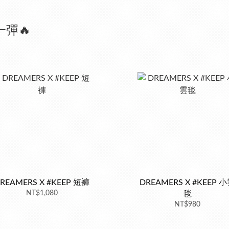
一彈🔥
REAMERS X #KEEP 短褲
DREAMERS X #KEEP 
NT$1,080
毯
NT$980