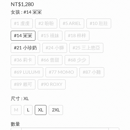
NT$1,280
女孩
: #14 冞冞
#1 虔虔
#2 盼盼
#5 ARIEL
#10 壯壯
#14 冞冞
#15 禧妹
#18 梓梓
#21 小珍奶
#24 小獅
#25 三上悠亞
#36 莉卡
#66 曾甜
#68 少少
#69 LULUMI
#77 MOMO
#87 小雞
#89 賴可
#90 ROXY
尺寸
: XL
M
L
XL
2XL
數量