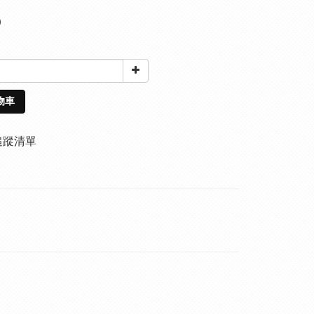
0
物車
追蹤清單