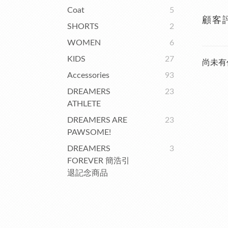
Coat
5
顧客
SHORTS
2
WOMEN
6
KIDS
27
尚未有
Accessories
93
DREAMERS
23
ATHLETE
DREAMERS ARE
23
PAWSOME!
DREAMERS
3
FOREVER 簡浩引
退記念商品