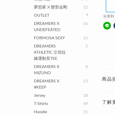
夢想家 X 變形金剛
12
OUTLET
分享到
DREAMERS X
16
UNDEFEATED
FORMOSA SEXY
15
DREAMERS
2
ATHLETIC 立領拉
鍊運動長TEE
DREAMERS X
8
MIZUNO
商品
DREAMERS X
13
#KEEP
Jersey
18
了解
T-Shirts
49
Hoodie
15