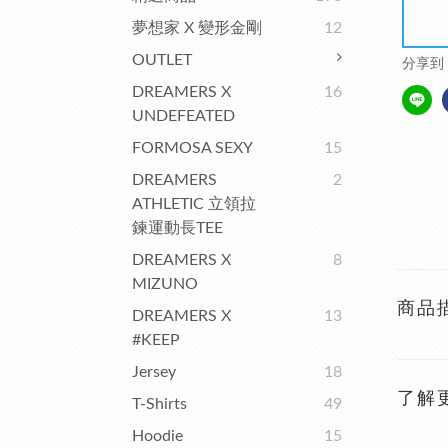
夢想家 X 變形金剛
12
OUTLET
分享到
DREAMERS X
16
UNDEFEATED
FORMOSA SEXY
15
DREAMERS
2
ATHLETIC 立領拉
鍊運動長TEE
DREAMERS X
8
MIZUNO
商品
DREAMERS X
13
#KEEP
Jersey
18
了解
T-Shirts
49
Hoodie
15