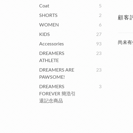
Coat
5
SHORTS
2
顧客
WOMEN
6
KIDS
27
尚未有
Accessories
93
DREAMERS
23
ATHLETE
DREAMERS ARE
23
PAWSOME!
DREAMERS
3
FOREVER 簡浩引
退記念商品