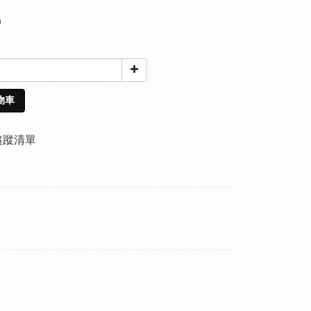
0
物車
追蹤清單