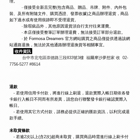
理。
　　　- 
僅接受全新且完整(包含商品、贈品、吊牌、附件、內外包
裝、及所有附隨文件、購買憑證、發票收據)之商品辦理退貨，商品
如下過水或有使用痕跡即不受理退貨。
　　　- 
除瑕疵品外，其他原因退貨須自行支付往來運費。
　　　- 
本店僅接受整筆訂單辦理退費，無法接受訂單部分退款。
　　　- 
於 Formosa Dreamers 官方網站購買之商品僅提供透過該網
站通路退換，無法於其他通路辦理退換貨等相關事宜。
 收件資訊
台中市北屯區崇德路三段833號3樓 福爾摩沙夢想家 收 02-
02-
02-7756-5277 #8614
7756-5277
7756-5277 #8614
#8614
退款
　- 若使用信用卡付款，將進行線上刷退，退款實際入帳日期依各發
卡銀行入帳日不同而有所差異，請您自行聯繫發卡銀行確認實際入
帳日。
　- 若使用其它方式付款，請務必提供正確的匯款資訊，以利完成退
款手續。
未取貨條款
- 若逾2次以上(含2次)超商未取貨，購買商品時需進行線上刷卡付