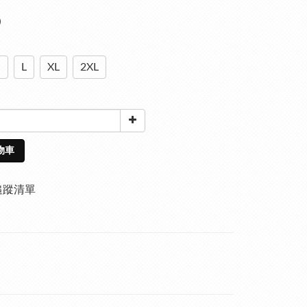
0
M
L
XL
2XL
物車
追蹤清單