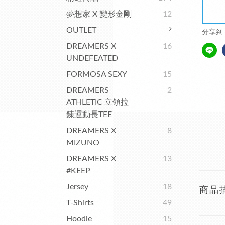
夢想家 X 變形金剛
12
OUTLET
分享到
DREAMERS X
16
UNDEFEATED
FORMOSA SEXY
15
DREAMERS
2
ATHLETIC 立領拉
鍊運動長TEE
DREAMERS X
8
MIZUNO
DREAMERS X
13
#KEEP
Jersey
18
商品
T-Shirts
49
Hoodie
15