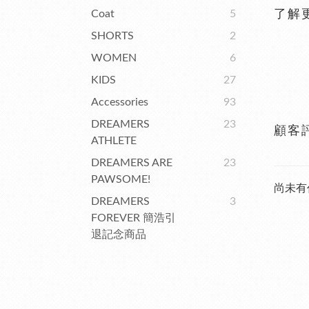
Coat
5
了解
SHORTS
2
WOMEN
6
KIDS
27
Accessories
93
DREAMERS
23
顧客
ATHLETE
DREAMERS ARE
23
PAWSOME!
尚未有
DREAMERS
3
FOREVER 簡浩引
退記念商品