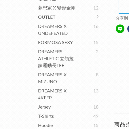
夢想家 X 變形金剛
12
OUTLET
分享到
DREAMERS X
16
UNDEFEATED
FORMOSA SEXY
15
DREAMERS
2
ATHLETIC 立領拉
鍊運動長TEE
DREAMERS X
8
MIZUNO
DREAMERS X
13
#KEEP
Jersey
18
T-Shirts
49
商品
Hoodie
15