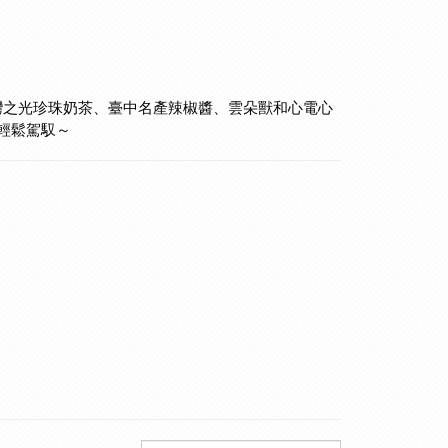
灣之光珍珠奶茶、臺中名產辣椒醬、雲朵獸和心電心
輕鬆駕馭～