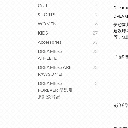
Coat
5
Drea
SHORTS
2
DREAM
夢想家
WOMEN
6
這次聯
KIDS
27
等，無
Accessories
93
DREAMERS
23
了解
ATHLETE
DREAMERS ARE
23
PAWSOME!
DREAMERS
3
FOREVER 簡浩引
退記念商品
顧客