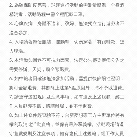
2. 為確保防疫完善，球迷進行活動前需測量體溫、全身酒
精消毒，活動過程中需全程配戴口罩。
3. 心臟疾病、身體不適者、孕婦、無法獨立進行遊戲者不
適合參加。
4. 入場請著輕便服裝、運動鞋。切勿穿著「有跟鞋款」進
入球場。
5. 本活動如因遇不可抗力因素、法定公告傳染疾病公告之
需要停辦、天災，將全額退費。
6. 如中籤者因確診無法參加活動，需提供快篩陽性證明，
將可全額退費。其餘除上述第5點原因外，將不予以退費。
7. 請遵守遊戲規則及注意事項，如有違反上述規範，經工
作人員勸導不聽，將請離場，並不予退費。
8. 如上述條件經查驗不符，台新夢想家官方主辦單位將有
權利取消此活動資格，並保有最終釋義權。活動現場請遵
守遊戲規則及注意事項，如有違反上述規範，經工作人員