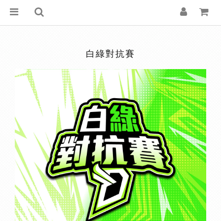
白綠對抗賽